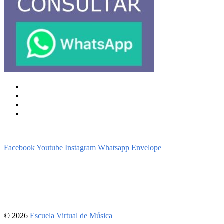
Inicio
Acceso a la Plataforma Virtual
Clases Virtuales
Blog
Vías de contacto
Facebook
Youtube
Instagram
Whatsapp
Envelope
https://escuelavirtualdemusica.com.ar
+54 9 11 20 475 375
Buenos Aires, Argentina
© 2026
Escuela Virtual de Música