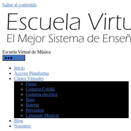
Saltar al contenido
Escuela Virtual de Música
Menú
Inicio
Acceso Plataforma
Clases Virtuales
Piano
Guitarra Criolla
Guitarra electrica
Bajo
Bateria
Percusion
Lenguaje Musical
Blog
Nosotros