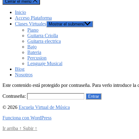
Cerrar el menú
Inicio
Acceso Plataforma
Clases Virtuales
Mostrar el submenú
Piano
Guitarra Criolla
Guitarra electrica
Bajo
Bateria
Percusion
Lenguaje Musical
Blog
Nosotros
Este contenido está protegido por contraseña. Para verlo introduce la 
Contraseña:
© 2026
Escuela Virtual de Música
Funciona con WordPress
Ir arriba
↑
Subir
↑