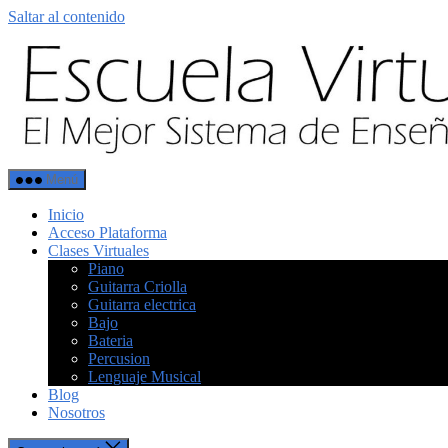
Saltar al contenido
Menú
Inicio
Acceso Plataforma
Clases Virtuales
Piano
Guitarra Criolla
Guitarra electrica
Bajo
Bateria
Percusion
Lenguaje Musical
Blog
Nosotros