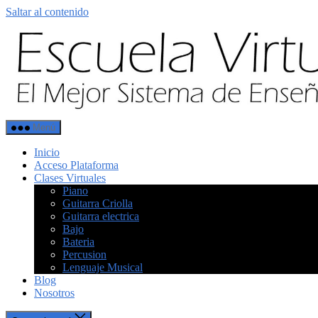
Saltar al contenido
Menú
Inicio
Acceso Plataforma
Clases Virtuales
Piano
Guitarra Criolla
Guitarra electrica
Bajo
Bateria
Percusion
Lenguaje Musical
Blog
Nosotros